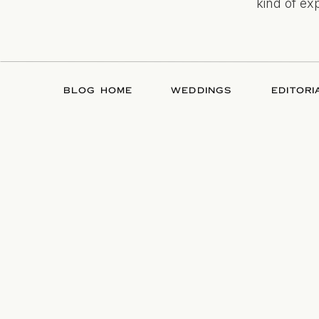
kind of ex
BLOG HOME
WEDDINGS
EDITORI