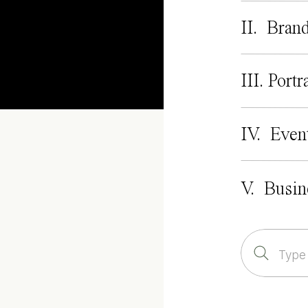
II. Bran
III. Portr
IV. Even
V. Busin
Search
for: