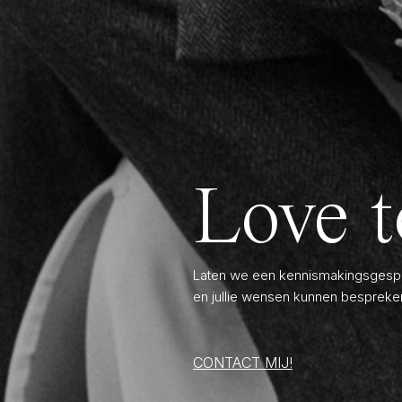
Love t
Laten we een kennismakingsgespre
en jullie wensen kunnen bespreke
CONTACT MIJ!