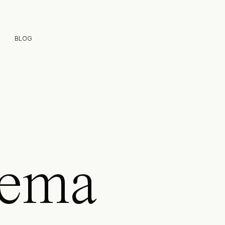
BLOG
ema