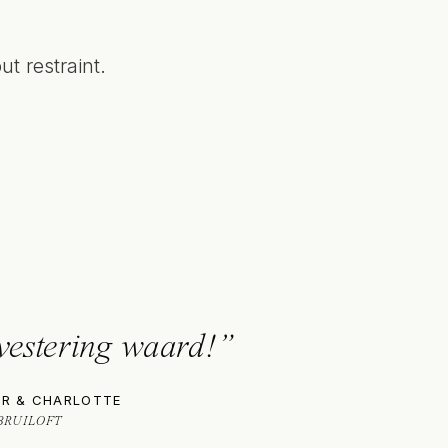
t restraint.
vestering waard!”
ER & CHARLOTTE
BRUILOFT