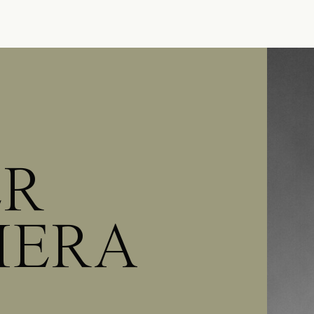
ER
MERA