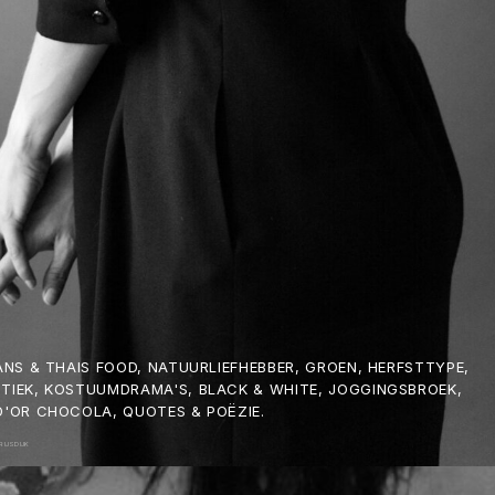
ANS & THAIS FOOD, NATUURLIEFHEBBER, GROEN, HERFSTTYPE,
TIEK, KOSTUUMDRAMA'S, BLACK & WHITE, JOGGINGSBROEK,
D'OR CHOCOLA, QUOTES & POËZIE.
RIJSDIJK