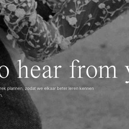
o hear from 
k plannen, zodat we elkaar beter leren kennen
n.