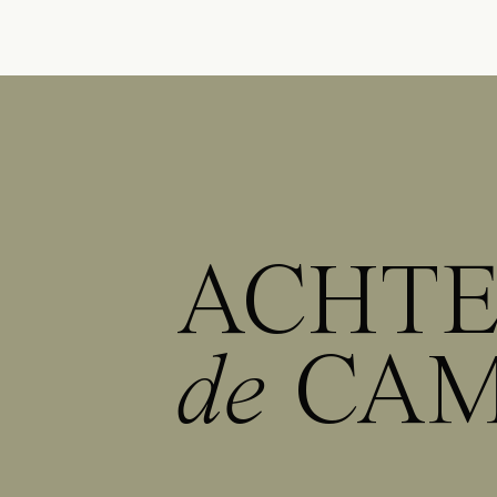
ACHT
de
CA