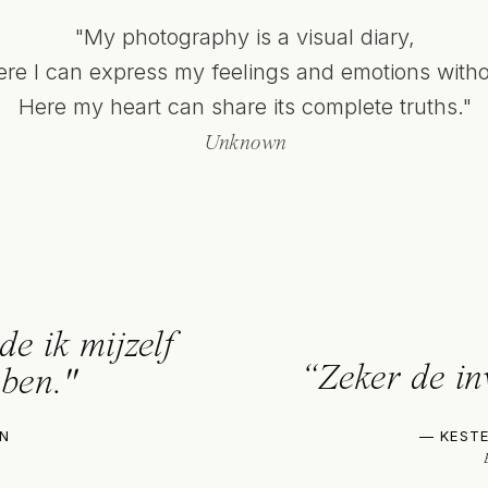
"My photography is a visual diary,
re I can express my feelings and emotions withou
Here my heart can share its complete truths."
Unknown
de ik mijzelf
“Zeker de in
 ben."
JN
— KEST