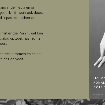
ang in de media en bij
 goed ik mijn werk ook deed,
nd ik pas echt achter de
t hart en ziel. Van huwelijken
, altijd op zoek naar echte
nden.
, oprechte momenten en het
ch gezien voelt.
ITALIA
ROMAN
CÔTE 
FOTO JEANNINE 